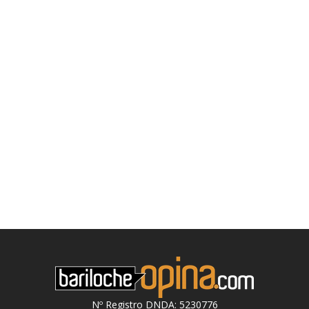
Nº Registro DNDA: 5230776