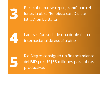
3
Por mal clima, se reprogramó para el
lunes la obra “Empieza con D siete
letras” en La Baita
4
Laderas fue sede de una doble fecha
internacional de esquí alpino
5
Río Negro consiguió un financiamiento
del BID por US$85 millones para obras
productivas