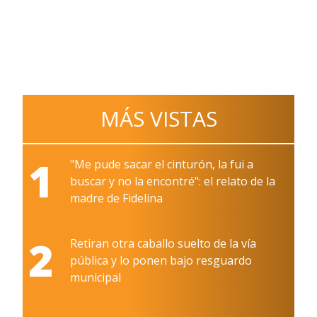
MÁS VISTAS
1
"Me pude sacar el cinturón, la fui a
buscar y no la encontré": el relato de la
madre de Fidelina
2
Retiran otra caballo suelto de la vía
pública y lo ponen bajo resguardo
municipal