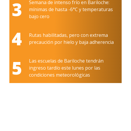
3
Semana de intenso frío en Bariloche:
mínimas de hasta -6°C y temperaturas
bajo cero
4
Rutas habilitadas, pero con extrema
precaución por hielo y baja adherencia
5
Las escuelas de Bariloche tendrán
ingreso tardío este lunes por las
condiciones meteorológicas