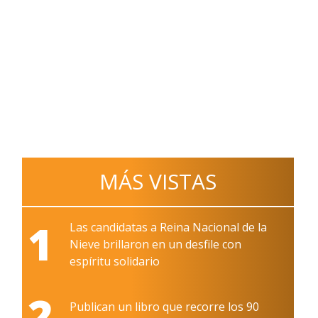
MÁS VISTAS
1
Las candidatas a Reina Nacional de la
Nieve brillaron en un desfile con
espíritu solidario
2
Publican un libro que recorre los 90