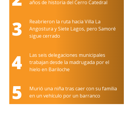
años de historia del Cerro Catedral
3
Reabrieron la ruta hacia Villa La
Angostura y Siete Lagos, pero Samoré
sigue cerrado
4
Las seis delegaciones municipales
trabajan desde la madrugada por el
hielo en Bariloche
5
Murió una niña tras caer con su familia
en un vehículo por un barranco