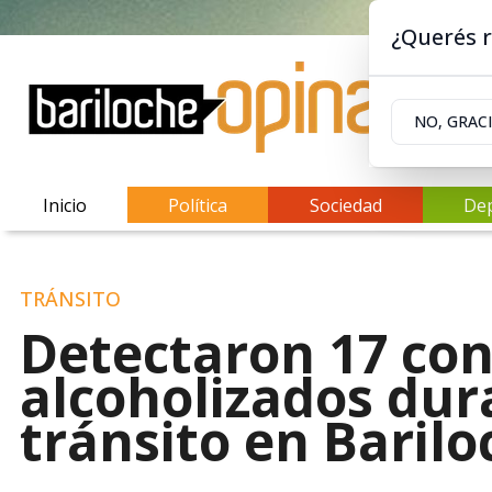
¿Querés r
NO, GRAC
Inicio
Política
Sociedad
De
TRÁNSITO
Detectaron 17 co
alcoholizados dur
tránsito en Barilo