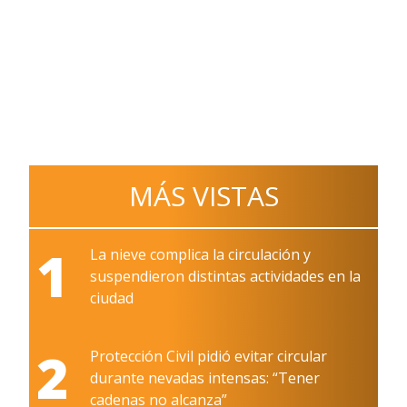
MÁS VISTAS
1
La nieve complica la circulación y
suspendieron distintas actividades en la
ciudad
2
Protección Civil pidió evitar circular
durante nevadas intensas: “Tener
cadenas no alcanza”