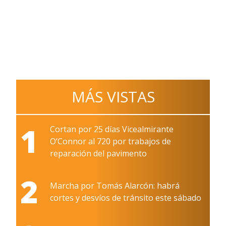
MÁS VISTAS
1
Cortan por 25 días Vicealmirante
O’Connor al 720 por trabajos de
reparación del pavimento
2
Marcha por Tomás Alarcón: habrá
cortes y desvíos de tránsito este sábado