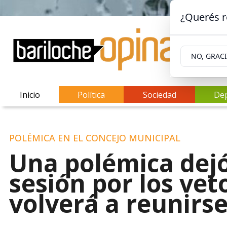
¿Querés r
NO, GRAC
Inicio
Política
Sociedad
De
POLÉMICA EN EL CONCEJO MUNICIPAL
Una polémica dejó
sesión por los vet
volverá a reunirs