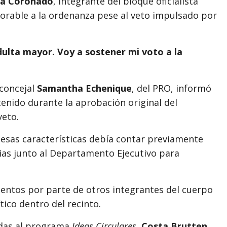
ía Coronado
, integrante del bloque oficialista
orable a la ordenanza pese al veto impulsado por
ulta mayor. Voy a sostener mi voto a la
concejal
Samantha Echenique
, del PRO, informó
tenido durante la aprobación original del
veto.
esas características debía contar previamente
ias junto al Departamento Ejecutivo para
entos por parte de otros integrantes del cuerpo
tico dentro del recinto.
adas al programa
Ideas Circulares
,
Costa Brutten