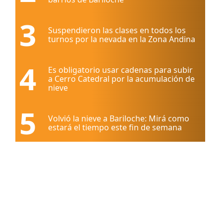
3
Suspendieron las clases en todos los
turnos por la nevada en la Zona Andina
4
Es obligatorio usar cadenas para subir
a Cerro Catedral por la acumulación de
nieve
5
Volvió la nieve a Bariloche: Mirá como
estará el tiempo este fin de semana