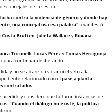
de concejales de la sesión.
 lucha contra la violencia de género y donde hay
nte, una concejal usa esa palabra"
, manifestó.
 Costa Brutten
,
Julieta Wallace
y
Roxana
aura Totonelli
,
Lucas Pérez
y
Tomás Hercigonja
,
o para continuar deliberando.
da y no se alcanzó a votar ni el veto a la
xpediente relacionado con el
pase a planta
es contratados
.
sucedido y consideró que faltaron instancias de
icos.
"Cuando el diálogo no existe, la política
afirmó.