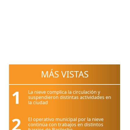
MÁS VISTAS
1
La nieve complica la circulación y
suspendieron distintas actividades en
la ciudad
2
El operativo municipal por la nieve
continúa con trabajos en distintos
barrios de Bariloche