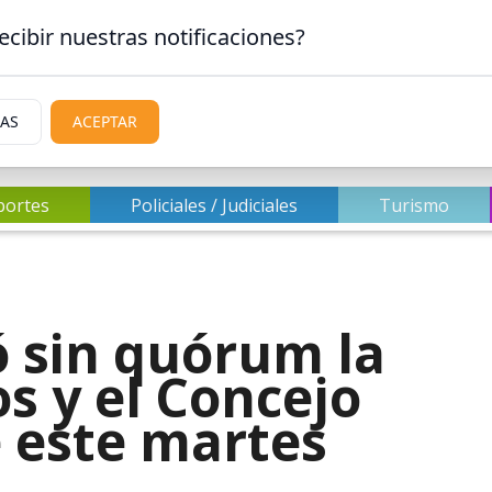
ecibir nuestras notificaciones?
IAS
ACEPTAR
portes
Policiales / Judiciales
Turismo
 sin quórum la
os y el Concejo
e este martes