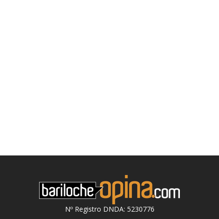
Nº Registro DNDA: 5230776