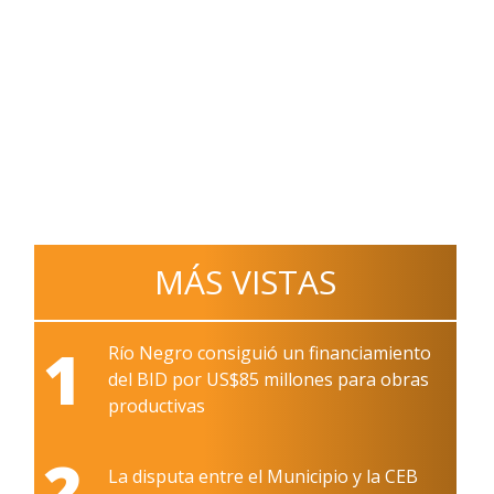
MÁS VISTAS
1
Río Negro consiguió un financiamiento
del BID por US$85 millones para obras
productivas
2
La disputa entre el Municipio y la CEB