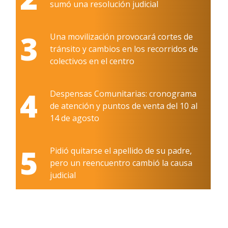
sumó una resolución judicial
3
Una movilización provocará cortes de
tránsito y cambios en los recorridos de
colectivos en el centro
4
Despensas Comunitarias: cronograma
de atención y puntos de venta del 10 al
14 de agosto
5
Pidió quitarse el apellido de su padre,
pero un reencuentro cambió la causa
judicial