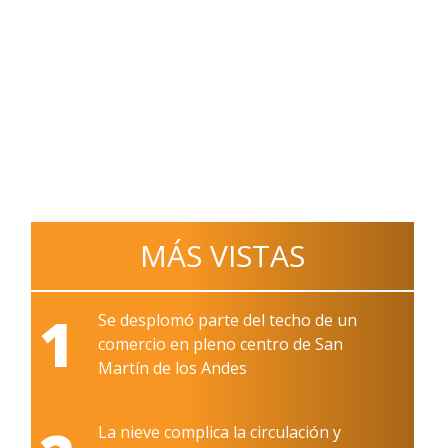
MÁS VISTAS
1
Se desplomó parte del techo de un
comercio en pleno centro de San
Martín de los Andes
La nieve complica la circulación y