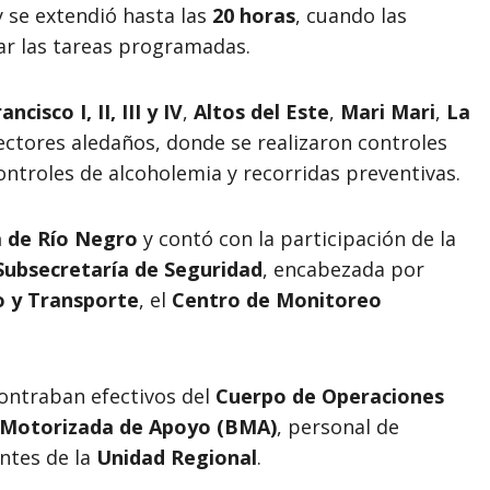
 se extendió hasta las
20 horas
, cuando las
zar las tareas programadas.
ncisco I, II, III y IV
,
Altos del Este
,
Mari Mari
,
La
ectores aledaños, donde se realizaron controles
controles de alcoholemia y recorridas preventivas.
a de Río Negro
y contó con la participación de la
Subsecretaría de Seguridad
, encabezada por
o y Transporte
, el
Centro de Monitoreo
contraban efectivos del
Cuerpo de Operaciones
 Motorizada de Apoyo (BMA)
, personal de
ntes de la
Unidad Regional
.