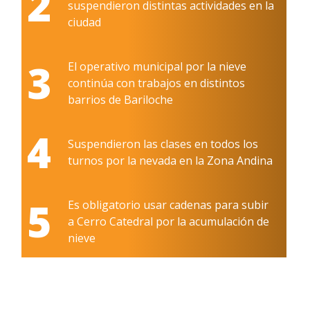
2
suspendieron distintas actividades en la
ciudad
3
El operativo municipal por la nieve
continúa con trabajos en distintos
barrios de Bariloche
4
Suspendieron las clases en todos los
turnos por la nevada en la Zona Andina
5
Es obligatorio usar cadenas para subir
a Cerro Catedral por la acumulación de
nieve