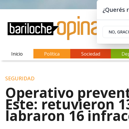
¿Querés r
NO, GRAC
Inicio
Política
Sociedad
De
SEGURIDAD
Operativo prevent
Este: retuvieron 1
labraron 16 infra