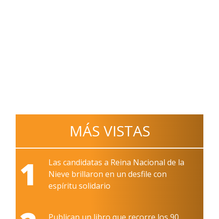
MÁS VISTAS
1
Las candidatas a Reina Nacional de la
Nieve brillaron en un desfile con
espíritu solidario
Publican un libro que recorre los 90