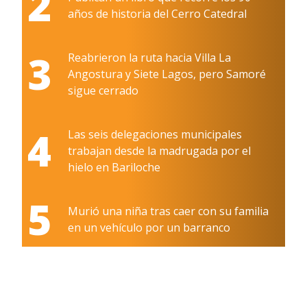
2
años de historia del Cerro Catedral
3
Reabrieron la ruta hacia Villa La
Angostura y Siete Lagos, pero Samoré
sigue cerrado
4
Las seis delegaciones municipales
trabajan desde la madrugada por el
hielo en Bariloche
5
Murió una niña tras caer con su familia
en un vehículo por un barranco