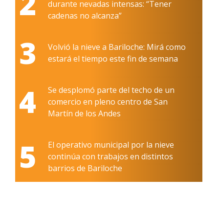
2
durante nevadas intensas: “Tener
cadenas no alcanza”
3
Volvió la nieve a Bariloche: Mirá como
estará el tiempo este fin de semana
4
Se desplomó parte del techo de un
comercio en pleno centro de San
Martín de los Andes
5
El operativo municipal por la nieve
continúa con trabajos en distintos
barrios de Bariloche