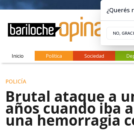
¿Querés r
NO, GRAC
Inicio
Política
Sociedad
De
POLICÍA
Brutal ataque a u
años cuando iba a 
una hemorragia c