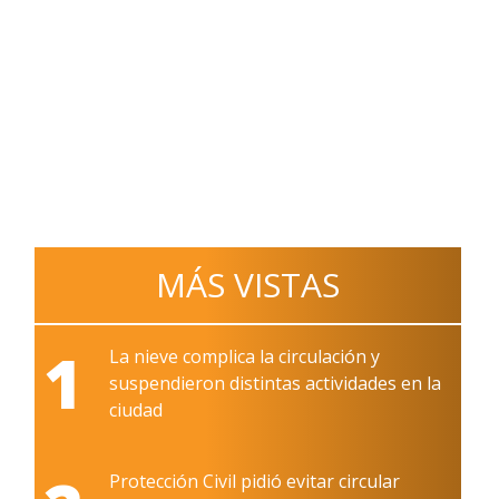
MÁS VISTAS
1
La nieve complica la circulación y
suspendieron distintas actividades en la
ciudad
Protección Civil pidió evitar circular