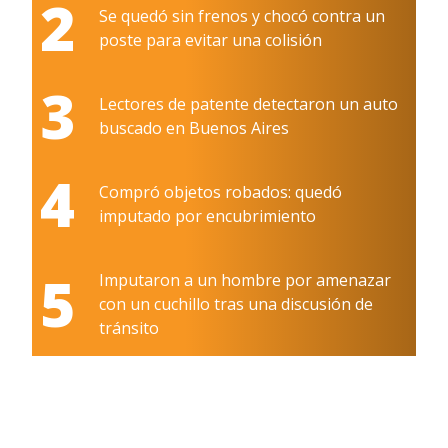
2
Se quedó sin frenos y chocó contra un
poste para evitar una colisión
3
Lectores de patente detectaron un auto
buscado en Buenos Aires
4
Compró objetos robados: quedó
imputado por encubrimiento
5
Imputaron a un hombre por amenazar
con un cuchillo tras una discusión de
tránsito