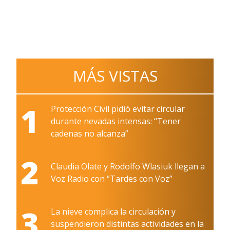
MÁS VISTAS
1
Protección Civil pidió evitar circular
durante nevadas intensas: “Tener
cadenas no alcanza”
2
Claudia Olate y Rodolfo Wlasiuk llegan a
Voz Radio con “Tardes con Voz”
3
La nieve complica la circulación y
suspendieron distintas actividades en la