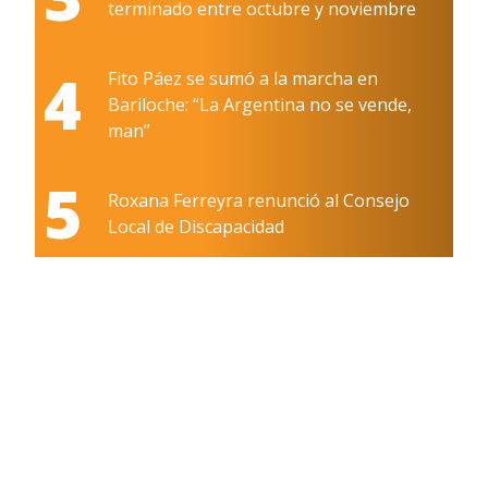
terminado entre octubre y noviembre
4
Fito Páez se sumó a la marcha en
Bariloche: “La Argentina no se vende,
man”
5
Roxana Ferreyra renunció al Consejo
Local de Discapacidad