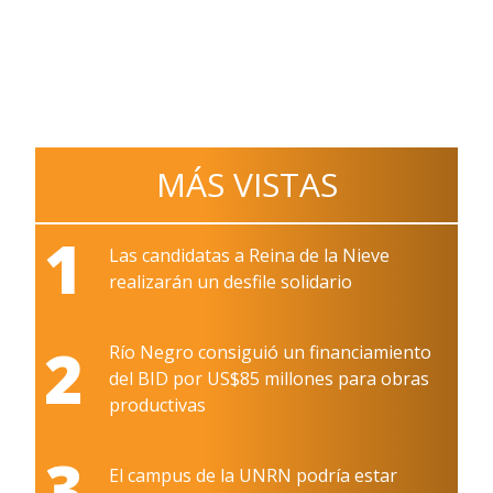
MÁS VISTAS
1
Las candidatas a Reina de la Nieve
realizarán un desfile solidario
2
Río Negro consiguió un financiamiento
del BID por US$85 millones para obras
productivas
3
El campus de la UNRN podría estar