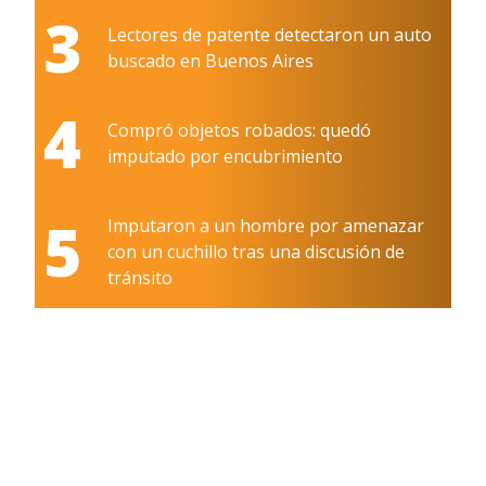
3
Lectores de patente detectaron un auto
buscado en Buenos Aires
4
Compró objetos robados: quedó
imputado por encubrimiento
5
Imputaron a un hombre por amenazar
con un cuchillo tras una discusión de
tránsito