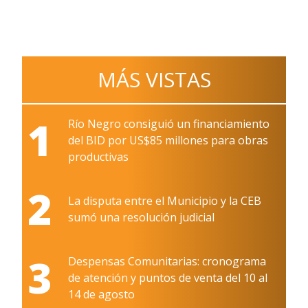
MÁS VISTAS
1
Río Negro consiguió un financiamiento
del BID por US$85 millones para obras
productivas
2
La disputa entre el Municipio y la CEB
sumó una resolución judicial
3
Despensas Comunitarias: cronograma
de atención y puntos de venta del 10 al
14 de agosto