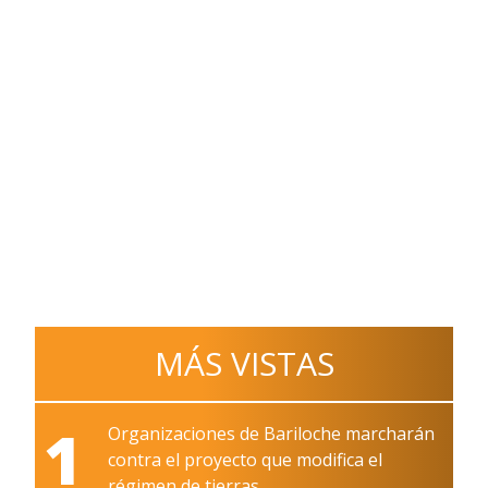
MÁS VISTAS
1
Organizaciones de Bariloche marcharán
contra el proyecto que modifica el
régimen de tierras