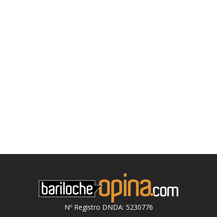
Nº Registro DNDA: 5230776