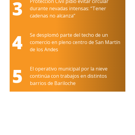
3
Protección Civil pidió evitar circular
durante nevadas intensas: “Tener
cadenas no alcanza”
4
Se desplomó parte del techo de un
comercio en pleno centro de San Martín
de los Andes
5
El operativo municipal por la nieve
continúa con trabajos en distintos
barrios de Bariloche