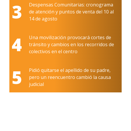
3
Despensas Comunitarias: cronograma
de atención y puntos de venta del 10 al
14 de agosto
4
Una movilización provocará cortes de
tránsito y cambios en los recorridos de
colectivos en el centro
5
Pidió quitarse el apellido de su padre,
pero un reencuentro cambió la causa
judicial