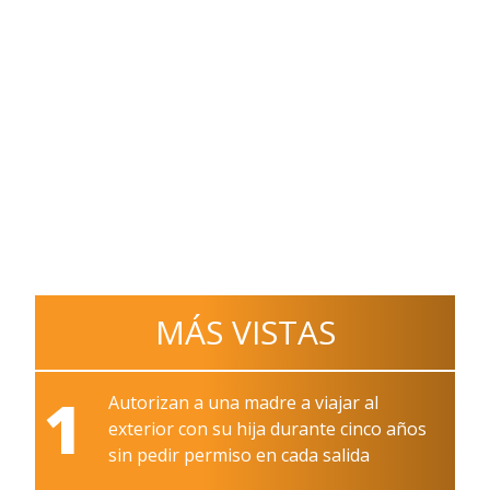
MÁS VISTAS
1
Autorizan a una madre a viajar al
exterior con su hija durante cinco años
sin pedir permiso en cada salida