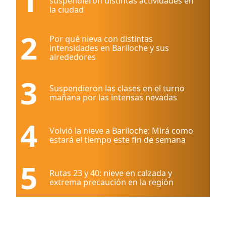
1
suspendieron distintas actividades en
la ciudad
2
Por qué nieva con distintas
intensidades en Bariloche y sus
alrededores
3
Suspendieron las clases en el turno
mañana por las intensas nevadas
4
Volvió la nieve a Bariloche: Mirá como
estará el tiempo este fin de semana
5
Rutas 23 y 40: nieve en calzada y
extrema precaución en la región