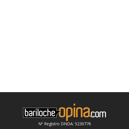
Nº Registro DNDA: 5230776