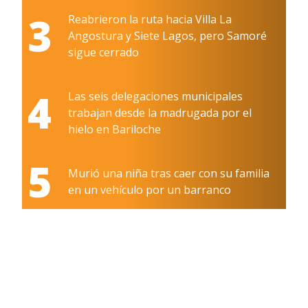
3
Reabrieron la ruta hacia Villa La
Angostura y Siete Lagos, pero Samoré
sigue cerrado
4
Las seis delegaciones municipales
trabajan desde la madrugada por el
hielo en Bariloche
5
Murió una niña tras caer con su familia
en un vehículo por un barranco