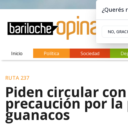
¿Querés r
NO, GRAC
Inicio
Política
Sociedad
De
RUTA 237
Piden circular co
precaución por la
guanacos