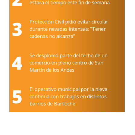
estará el tiempo este fin de semana
3
Protección Civil pidió evitar circular
durante nevadas intensas: “Tener
cadenas no alcanza”
4
Se desplomó parte del techo de un
comercio en pleno centro de San
Martín de los Andes
5
El operativo municipal por la nieve
continúa con trabajos en distintos
barrios de Bariloche