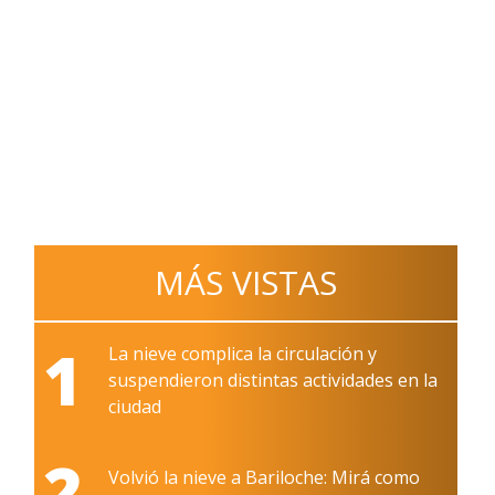
MÁS VISTAS
1
La nieve complica la circulación y
suspendieron distintas actividades en la
ciudad
2
Volvió la nieve a Bariloche: Mirá como