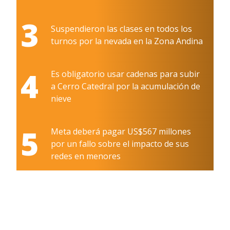
3
Suspendieron las clases en todos los
turnos por la nevada en la Zona Andina
4
Es obligatorio usar cadenas para subir
a Cerro Catedral por la acumulación de
nieve
5
Meta deberá pagar US$567 millones
por un fallo sobre el impacto de sus
redes en menores