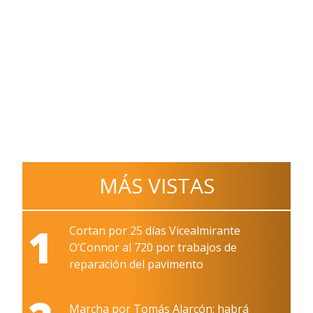
MÁS VISTAS
1
Cortan por 25 días Vicealmirante
O’Connor al 720 por trabajos de
reparación del pavimento
Marcha por Tomás Alarcón: habrá