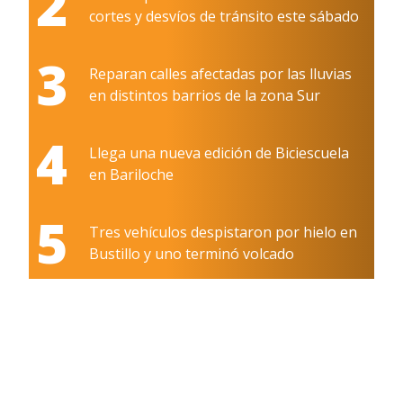
2
cortes y desvíos de tránsito este sábado
3
Reparan calles afectadas por las lluvias
en distintos barrios de la zona Sur
4
Llega una nueva edición de Biciescuela
en Bariloche
5
Tres vehículos despistaron por hielo en
Bustillo y uno terminó volcado