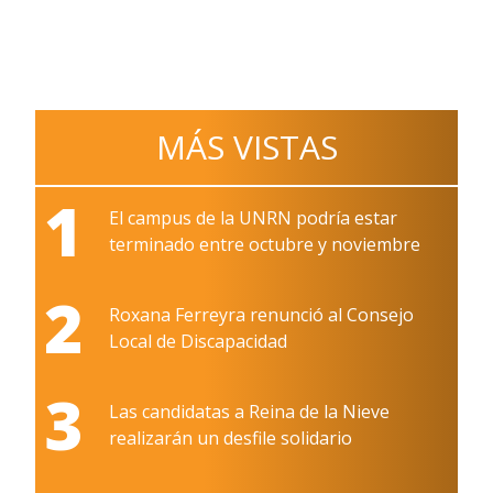
MÁS VISTAS
1
El campus de la UNRN podría estar
terminado entre octubre y noviembre
2
Roxana Ferreyra renunció al Consejo
Local de Discapacidad
3
Las candidatas a Reina de la Nieve
realizarán un desfile solidario