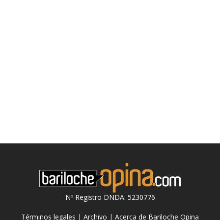
Nº Registro DNDA: 5230776
Términos legales
|
Archivo
|
Acerca de Bariloche Opina