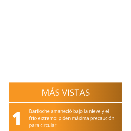
MÁS VISTAS
1
Bariloche amaneció bajo la nieve y el
frío extremo: piden máxima precaución
para circular