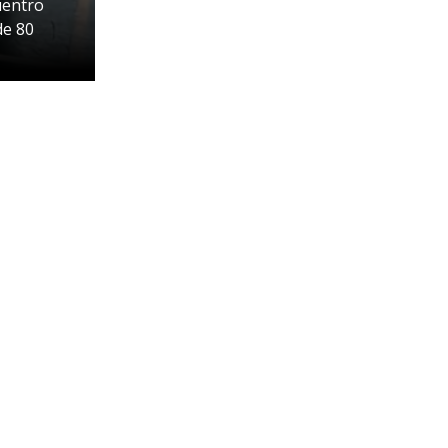
uentro
de 80