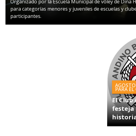
Organizado por la Escuela Municipal de vóley de Dina 
para categorías menores y juveniles de escuelas y club
participantes.
AGOSTO
PARA EL
El Club
festeja
histori