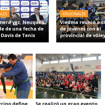
ALES
REGIONALES
mera vez, Neuquén
Viedma reunió a c
de de una fecha de
de jóvenes con el
 Davis de Tenis
provincial de vóle
grino define
Se realizó un gran evento