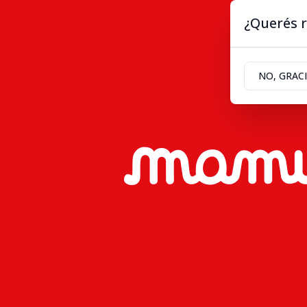
¿Querés r
NO, GRAC
Inicio
Política
Sociedad
De
Deportes