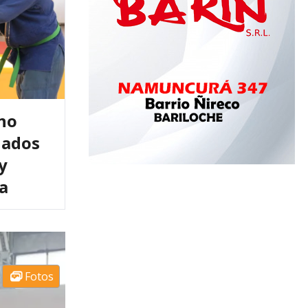
ino
nados
y
a
Fotos