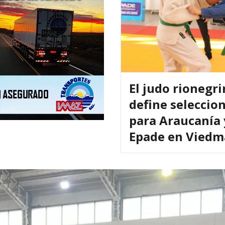
El judo rionegr
define seleccio
para Araucanía 
Epade en Viedm