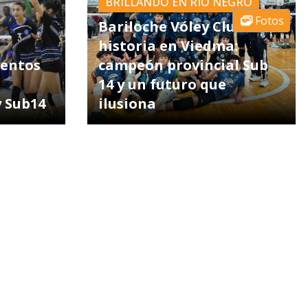
BRILLANDO EN RÍO NEGRO
Fotos
Bariloche Vóley Club hizo
historia en Viedma:
ientos
campeón provincial Sub
14 y un futuro que
y Sub14
ilusiona