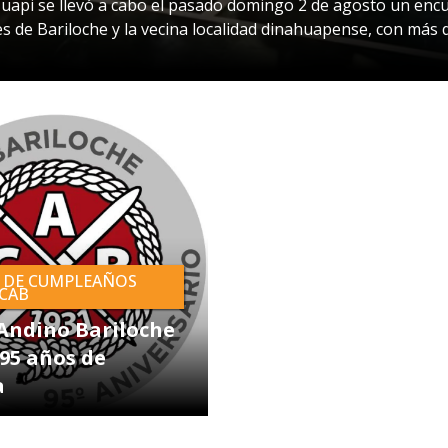
Huapi se llevó a cabo el pasado domingo 2 de agosto un enc
es de Bariloche y la vecina localidad dinahuapense, con más 
 DE CUMPLEAÑOS
 CAB
 Andino Bariloche
 95 años de
a