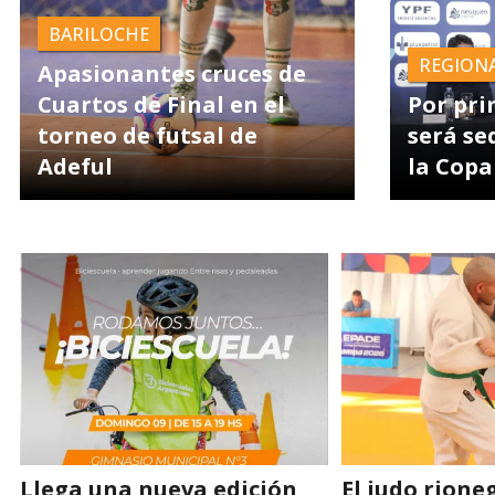
BARILOCHE
REGION
Apasionantes cruces de
Cuartos de Final en el
Por pri
torneo de futsal de
será se
Adeful
la Copa
Llega una nueva edición
El judo rione