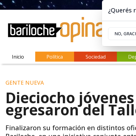
¿Querés r
NO, GRAC
Inicio
Política
Sociedad
De
GENTE NUEVA
Dieciocho jóvenes
egresaron del Tall
Finalizaron su formación en distintos ofi
Bariloche, en una iniciativa conjunta en