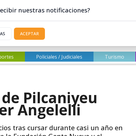
ecibir nuestras notificaciones?
IAS
ACEPTAR
portes
Policiales / Judiciales
Turismo
 de Pilcaniyeu
er Angelelli
cios tras cursar durante casi un año en
tre la Fundación Gente Nueva y el