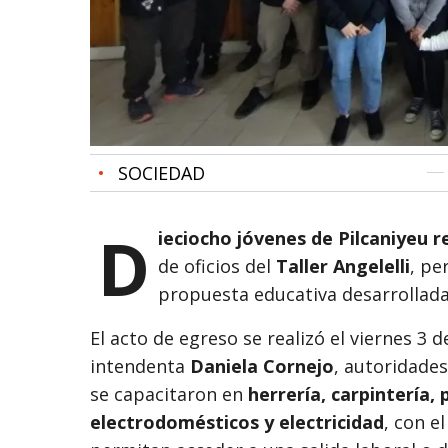
•
SOCIEDAD
D
ieciocho jóvenes de Pilcaniyeu r
de oficios del
Taller Angelelli
, pe
propuesta educativa desarrollada 
El acto de egreso se realizó el viernes 3 d
intendenta
Daniela Cornejo
, autoridades
se capacitaron en
herrería, carpintería,
electrodomésticos y electricidad
, con e