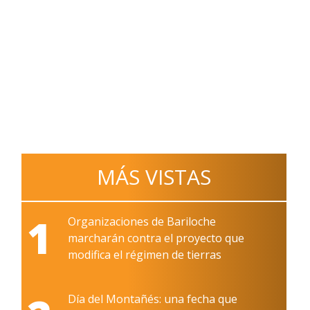
MÁS VISTAS
1
Organizaciones de Bariloche
marcharán contra el proyecto que
modifica el régimen de tierras
Día del Montañés: una fecha que