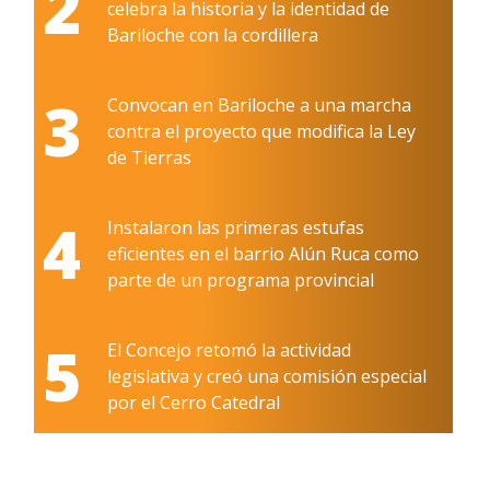
2
celebra la historia y la identidad de
Bariloche con la cordillera
3
Convocan en Bariloche a una marcha
contra el proyecto que modifica la Ley
de Tierras
4
Instalaron las primeras estufas
eficientes en el barrio Alún Ruca como
parte de un programa provincial
5
El Concejo retomó la actividad
legislativa y creó una comisión especial
por el Cerro Catedral