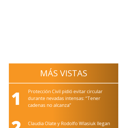
MÁS VISTAS
1
Protección Civil pidió evitar circular
durante nevadas intensas: “Tener
cadenas no alcanza”
2
Claudia Olate y Rodolfo Wlasiuk llegan