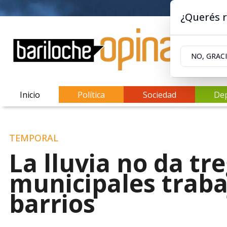
¿Querés r
NO, GRAC
Inicio
Política
Sociedad
De
TEMPORAL
La lluvia no da tr
municipales traba
barrios