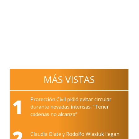
MÁS VISTAS
1
Protección Civil pidió evitar circular
durante nevadas intensas: “Tener
cadenas no alcanza”
2
Claudia Olate y Rodolfo Wlasiuk llegan