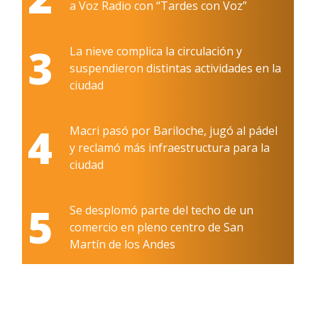
a Voz Radio con “Tardes con Voz”
3
La nieve complica la circulación y
suspendieron distintas actividades en la
ciudad
4
Macri pasó por Bariloche, jugó al pádel
y reclamó más infraestructura para la
ciudad
5
Se desplomó parte del techo de un
comercio en pleno centro de San
Martín de los Andes