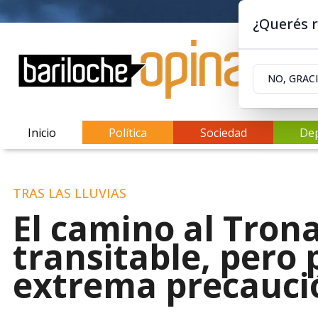
¿Querés r
NO, GRAC
Inicio
Política
Sociedad
De
TRAS LAS LLUVIAS
El camino al Tron
transitable, pero 
extrema precauci