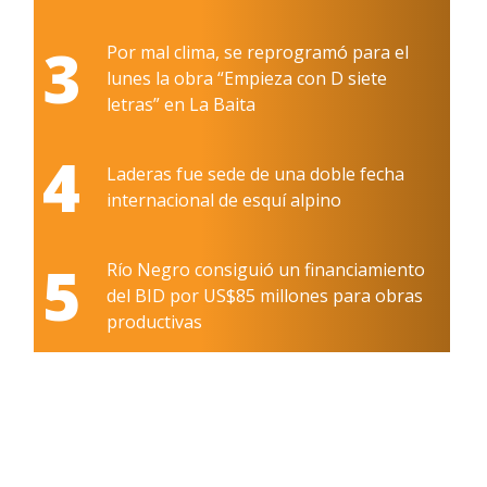
3
Por mal clima, se reprogramó para el
lunes la obra “Empieza con D siete
letras” en La Baita
4
Laderas fue sede de una doble fecha
internacional de esquí alpino
5
Río Negro consiguió un financiamiento
del BID por US$85 millones para obras
productivas