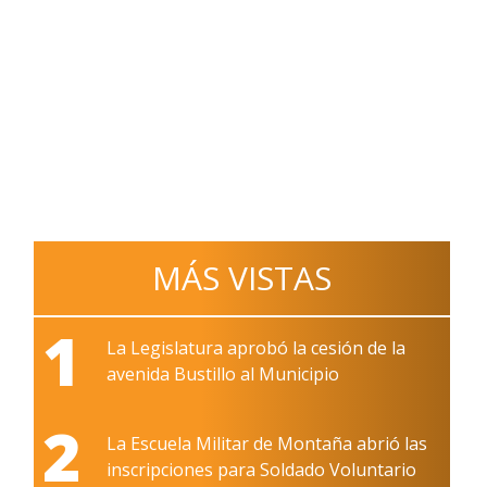
MÁS VISTAS
1
La Legislatura aprobó la cesión de la
avenida Bustillo al Municipio
2
La Escuela Militar de Montaña abrió las
inscripciones para Soldado Voluntario