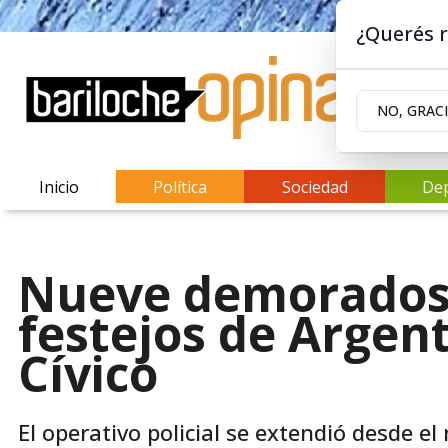
¿Querés r
NO, GRAC
Inicio
Política
Sociedad
De
Nueve demorados 
festejos de Argent
Cívico
El operativo policial se extendió desde e