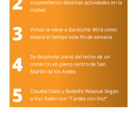
2
suspendieron distintas actividades en la
ciudad
3
Volvió la nieve a Bariloche: Mirá como
estará el tiempo este fin de semana
4
Se desplomó parte del techo de un
comercio en pleno centro de San
Martín de los Andes
5
Claudia Olate y Rodolfo Wlasiuk llegan
a Voz Radio con “Tardes con Voz”