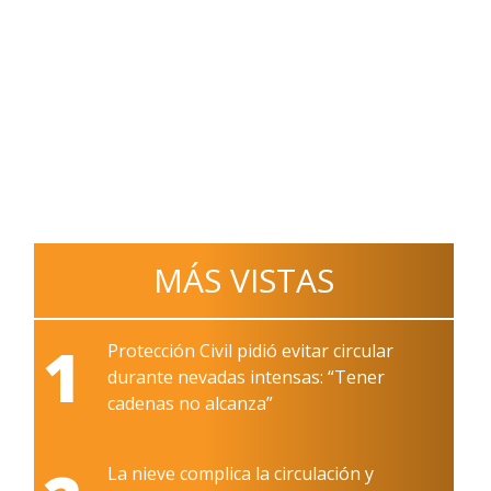
MÁS VISTAS
1
Protección Civil pidió evitar circular
durante nevadas intensas: “Tener
cadenas no alcanza”
La nieve complica la circulación y