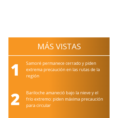
MÁS VISTAS
1
Samoré permanece cerrado y piden
extrema precaución en las rutas de la
región
2
Bariloche amaneció bajo la nieve y el
frío extremo: piden máxima precaución
para circular