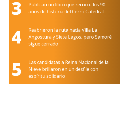
3
Publican un libro que recorre los 90
años de historia del Cerro Catedral
4
Reabrieron la ruta hacia Villa La
Angostura y Siete Lagos, pero Samoré
sigue cerrado
5
Las candidatas a Reina Nacional de la
Nieve brillaron en un desfile con
espíritu solidario