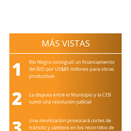
MÁS VISTAS
1
Río Negro consiguió un financiamiento
del BID por US$85 millones para obras
productivas
2
La disputa entre el Municipio y la CEB
sumó una resolución judicial
3
Una movilización provocará cortes de
tránsito y cambios en los recorridos de