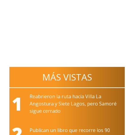
MÁS VISTAS
1
Reabrieron la ruta hacia Villa La
Angostura y Siete Lagos, pero Samoré
sigue cerrado
2
Publican un libro que recorre los 90