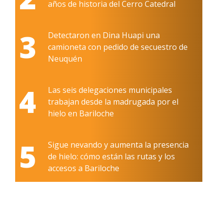
años de historia del Cerro Catedral
3
Detectaron en Dina Huapi una
camioneta con pedido de secuestro de
Neuquén
4
Las seis delegaciones municipales
trabajan desde la madrugada por el
hielo en Bariloche
5
Sigue nevando y aumenta la presencia
de hielo: cómo están las rutas y los
accesos a Bariloche