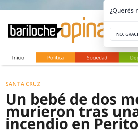
¿Querés r
NO, GRAC
Inicio
Política
Sociedad
De
SANTA CRUZ
Un bebé de dos me
murieron tras una
incendio en Perit