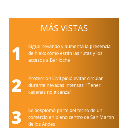
MÁS VISTAS
1
Sigue nevando y aumenta la presencia
de hielo: cómo están las rutas y los
accesos a Bariloche
2
Protección Civil pidió evitar circular
durante nevadas intensas: “Tener
cadenas no alcanza”
3
Se desplomó parte del techo de un
comercio en pleno centro de San Martín
de los Andes