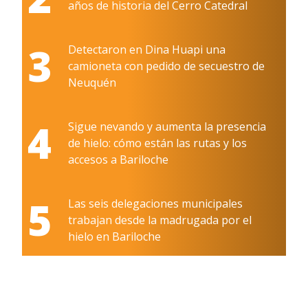
años de historia del Cerro Catedral
3
Detectaron en Dina Huapi una
camioneta con pedido de secuestro de
Neuquén
4
Sigue nevando y aumenta la presencia
de hielo: cómo están las rutas y los
accesos a Bariloche
5
Las seis delegaciones municipales
trabajan desde la madrugada por el
hielo en Bariloche