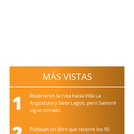
MÁS VISTAS
1
Reabrieron la ruta hacia Villa La
Angostura y Siete Lagos, pero Samoré
sigue cerrado
2
Publican un libro que recorre los 90