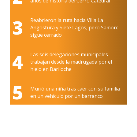
años de historia del Cerro Catedral
3
Reabrieron la ruta hacia Villa La
Angostura y Siete Lagos, pero Samoré
sigue cerrado
4
Las seis delegaciones municipales
trabajan desde la madrugada por el
hielo en Bariloche
5
Murió una niña tras caer con su familia
en un vehículo por un barranco