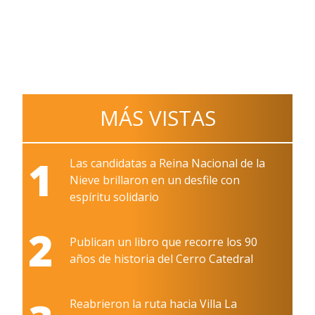
MÁS VISTAS
1
Las candidatas a Reina Nacional de la
Nieve brillaron en un desfile con
espíritu solidario
2
Publican un libro que recorre los 90
años de historia del Cerro Catedral
Reabrieron la ruta hacia Villa La