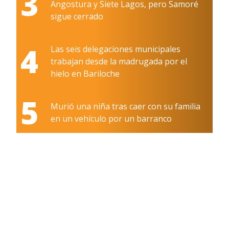
3
Angostura y Siete Lagos, pero Samoré
sigue cerrado
4
Las seis delegaciones municipales
trabajan desde la madrugada por el
hielo en Bariloche
5
Murió una niña tras caer con su familia
en un vehículo por un barranco