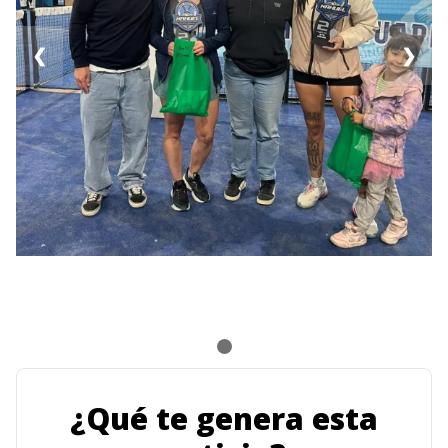
❮
❯
¿Qué te genera esta