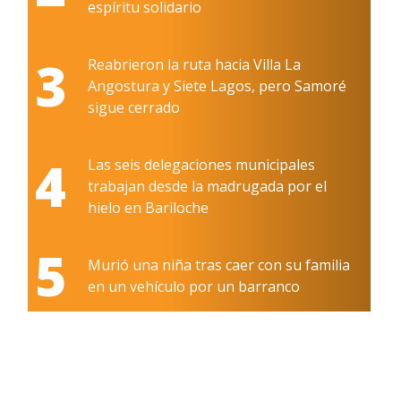
espíritu solidario
3
Reabrieron la ruta hacia Villa La
Angostura y Siete Lagos, pero Samoré
sigue cerrado
4
Las seis delegaciones municipales
trabajan desde la madrugada por el
hielo en Bariloche
5
Murió una niña tras caer con su familia
en un vehículo por un barranco