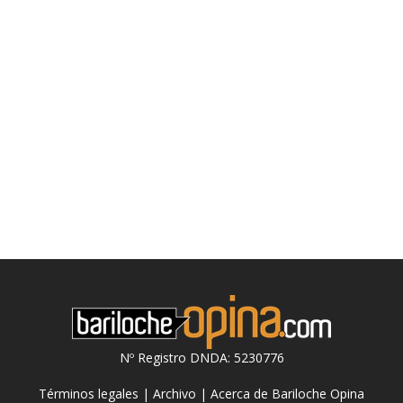
Nº Registro DNDA: 5230776
Términos legales
|
Archivo
|
Acerca de Bariloche Opina