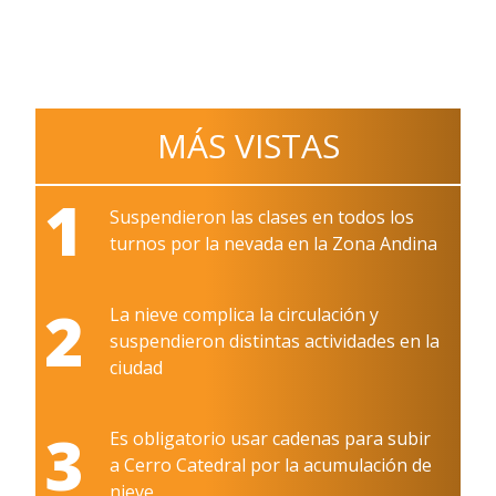
MÁS VISTAS
1
Suspendieron las clases en todos los
turnos por la nevada en la Zona Andina
2
La nieve complica la circulación y
suspendieron distintas actividades en la
ciudad
3
Es obligatorio usar cadenas para subir
a Cerro Catedral por la acumulación de
nieve