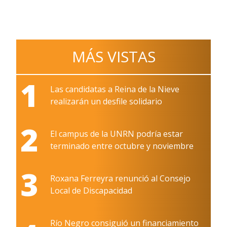
MÁS VISTAS
1
Las candidatas a Reina de la Nieve
realizarán un desfile solidario
2
El campus de la UNRN podría estar
terminado entre octubre y noviembre
3
Roxana Ferreyra renunció al Consejo
Local de Discapacidad
Río Negro consiguió un financiamiento