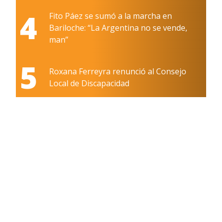
4
Fito Páez se sumó a la marcha en
Bariloche: “La Argentina no se vende,
man”
5
Roxana Ferreyra renunció al Consejo
Local de Discapacidad