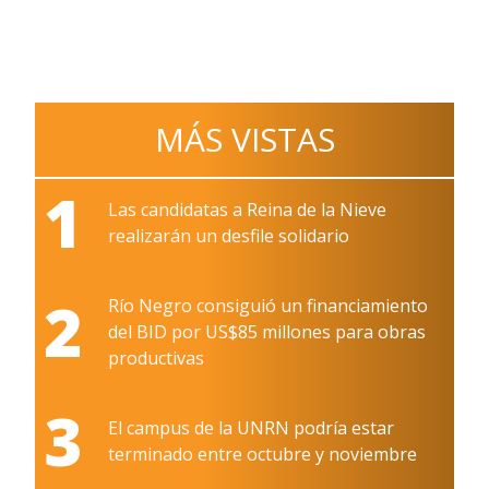
MÁS VISTAS
1
Las candidatas a Reina de la Nieve
realizarán un desfile solidario
2
Río Negro consiguió un financiamiento
del BID por US$85 millones para obras
productivas
3
El campus de la UNRN podría estar
terminado entre octubre y noviembre