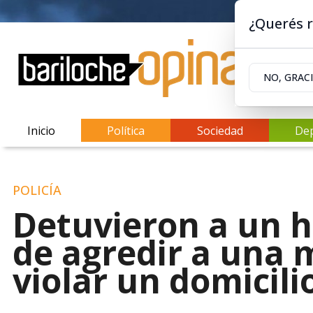
¿Querés r
NO, GRAC
Inicio
Política
Sociedad
De
POLICÍA
Detuvieron a un 
de agredir a una m
violar un domicili