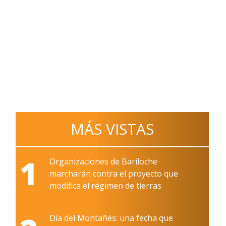
MÁS VISTAS
1
Organizaciones de Bariloche
marcharán contra el proyecto que
modifica el régimen de tierras
Día del Montañés: una fecha que