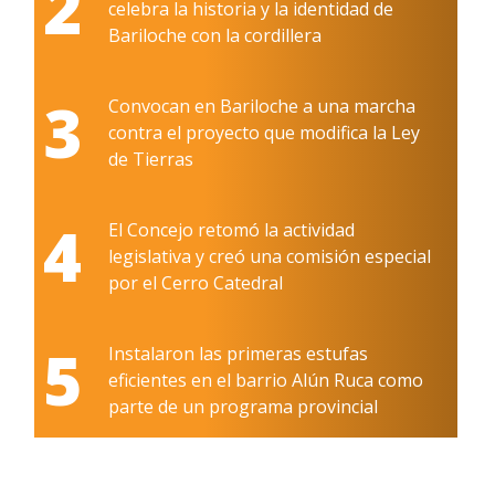
2
celebra la historia y la identidad de
Bariloche con la cordillera
3
Convocan en Bariloche a una marcha
contra el proyecto que modifica la Ley
de Tierras
4
El Concejo retomó la actividad
legislativa y creó una comisión especial
por el Cerro Catedral
5
Instalaron las primeras estufas
eficientes en el barrio Alún Ruca como
parte de un programa provincial