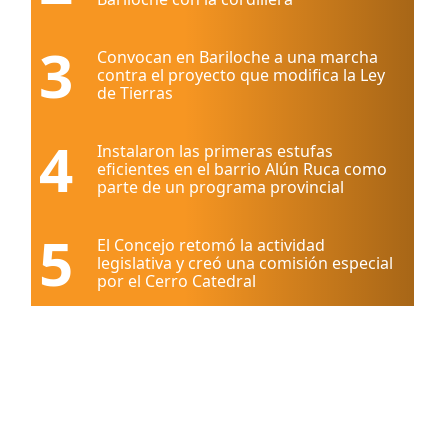
3
Convocan en Bariloche a una marcha
contra el proyecto que modifica la Ley
de Tierras
4
Instalaron las primeras estufas
eficientes en el barrio Alún Ruca como
parte de un programa provincial
5
El Concejo retomó la actividad
legislativa y creó una comisión especial
por el Cerro Catedral