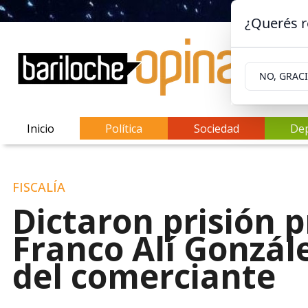
¿Querés r
NO, GRAC
Inicio
Política
Sociedad
De
FISCALÍA
Dictaron prisión 
Franco Alí Gonzále
del comerciante