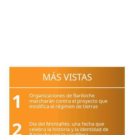
MÁS VISTAS
1
Organizaciones de Bariloche
marcharán contra el proyecto que
modifica el régimen de tierras
2
Día del Montañés: una fecha que
celebra la historia y la identidad de
Bariloche con la cordillera