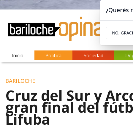
¿Querés r
NO, GRAC
Inicio
Política
Sociedad
De
BARILOCHE
Cruz del Sur y Arco
gran final del fút
Lifuba