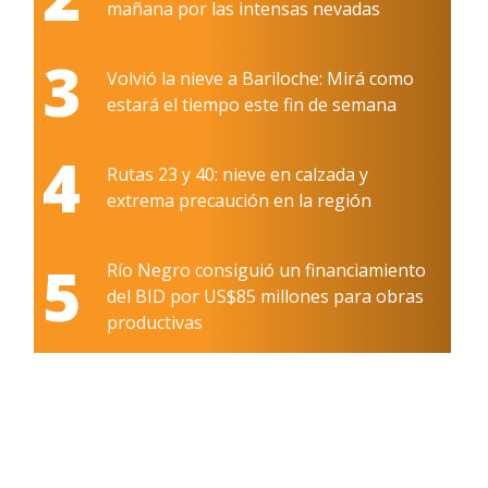
mañana por las intensas nevadas
3
Volvió la nieve a Bariloche: Mirá como
estará el tiempo este fin de semana
4
Rutas 23 y 40: nieve en calzada y
extrema precaución en la región
5
Río Negro consiguió un financiamiento
del BID por US$85 millones para obras
productivas